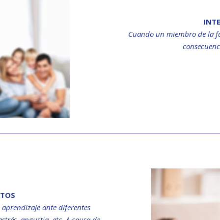
INT
Cuando un miembro de la fam
consecuenci
LTOS
l aprendizaje ante diferentes
trés, angustia, etc. A causa de